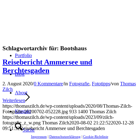
Schlagwortarchiv für:
Bootshaus
Portfolio
Reisebericht Ammersee und
Berchtesgaden
Blog
2. August 2020
/
0 Kommentare
/
in
Fotografie
,
Fototipps
/
von
Thomas
Zilch
About
Weiterlesen
https://thomaszilch.de/wp-content/uploads/2020/08/Thomas-Zilch-
Kontakt
Fotografie-20200702-052228.jpg
933
1400
Thomas Zilch
https://thomaszilch.de/wp-content/uploads/2023/09/zilch-
fotografie_z_w.png
Thomas Zilch
2020-08-02 21:22:52
2020-12-28
09:51:32
Reisebericht Ammersee und Berchtesgaden
Suche
Impressum
|
Datenschutzerklärung
|
Cookie-Richtlinie