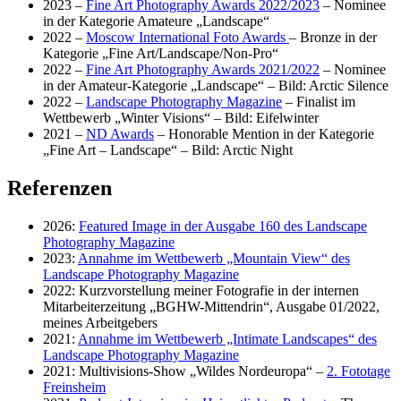
2023 –
Fine Art Photography Awards 2022/2023
– Nominee
in der Kategorie Amateure „Landscape“
2022 –
Moscow International Foto Awards
– Bronze in der
Kategorie „Fine Art/Landscape/Non-Pro“
2022 –
Fine Art Photography Awards 2021/2022
– Nominee
in der Amateur-Kategorie „Landscape“ – Bild: Arctic Silence
2022 –
Landscape Photography Magazine
– Finalist im
Wettbewerb „Winter Visions“ – Bild: Eifelwinter
2021 –
ND Awards
– Honorable Mention in der Kategorie
„Fine Art – Landscape“ – Bild: Arctic Night
Referenzen
2026:
Featured Image in der Ausgabe 160 des Landscape
Photography Magazine
2023:
Annahme im Wettbewerb „Mountain View“ des
Landscape Photography Magazine
2022: Kurzvorstellung meiner Fotografie in der internen
Mitarbeiterzeitung „BGHW-Mittendrin“, Ausgabe 01/2022,
meines Arbeitgebers
2021:
Annahme im Wettbewerb „Intimate Landscapes“ des
Landscape Photography Magazine
2021: Multivisions-Show „Wildes Nordeuropa“ –
2. Fototage
Freinsheim