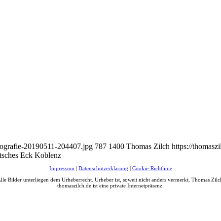
tografie-20190511-204407.jpg
787
1400
Thomas Zilch
https://thomasz
tsches Eck Koblenz
Impressum
|
Datenschutzerklärung
|
Cookie-Richtlinie
lle Bilder unterliegen dem Urheberrecht. Urheber ist, soweit nicht anders vermerkt, Thomas Zilc
thomaszilch.de ist eine private Internetpräsenz.