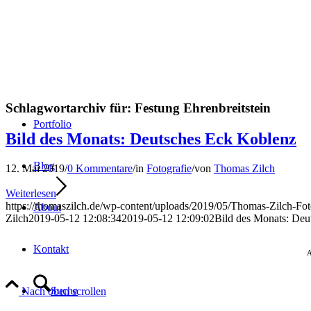
Schlagwortarchiv für:
Festung Ehrenbreitstein
Portfolio
Bild des Monats: Deutsches Eck Koblenz
Blog
12. Mai 2019
/
0 Kommentare
/
in
Fotografie
/
von
Thomas Zilch
Weiterlesen
https://thomaszilch.de/wp-content/uploads/2019/05/Thomas-Zilch-Fo
About
Zilch
2019-05-12 12:08:34
2019-05-12 12:09:02
Bild des Monats: Deu
Kontakt
A
Suche
Nach oben scrollen