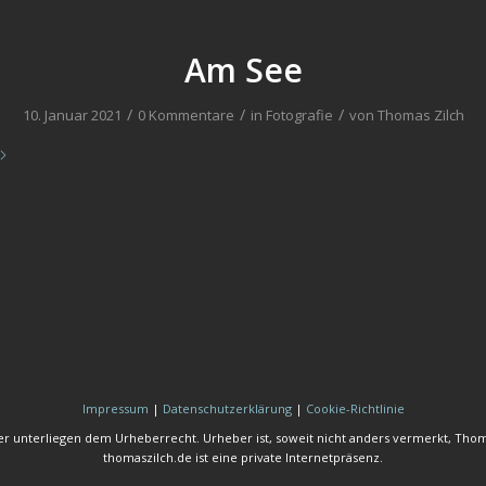
Am See
/
/
/
10. Januar 2021
0 Kommentare
in
Fotografie
von
Thomas Zilch
Impressum
|
Datenschutzerklärung
|
Cookie-Richtlinie
der unterliegen dem Urheberrecht. Urheber ist, soweit nicht anders vermerkt, Thom
thomaszilch.de ist eine private Internetpräsenz.