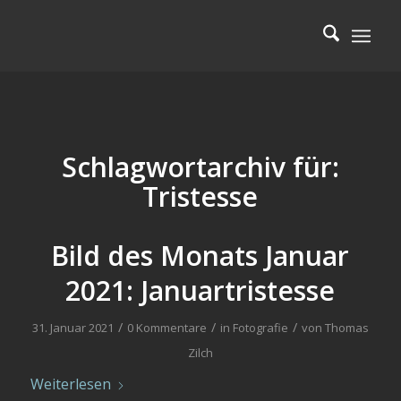
Schlagwortarchiv für:
Tristesse
Bild des Monats Januar
2021: Januartristesse
/
/
/
31. Januar 2021
0 Kommentare
in
Fotografie
von
Thomas
Zilch
Weiterlesen