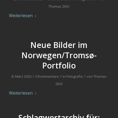
Thomas Zilch
Weiterlesen
Neue Bilder im
Norwegen/Tromsø-
Portfolio
/
/
/
8. März 2020
0 Kommentare
in
Fotografie
von
Thomas
Zilch
Weiterlesen
Schlagwortarchiv für: