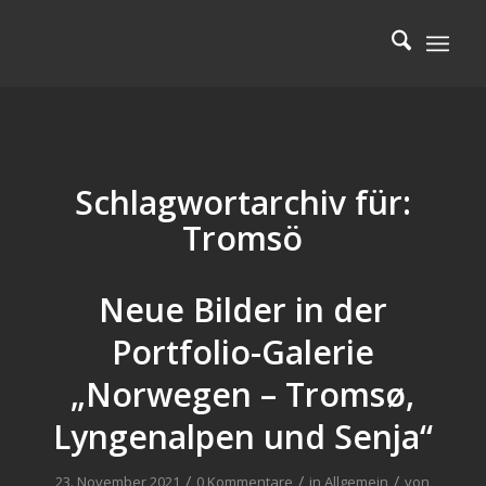
Schlagwortarchiv für:
Tromsö
Neue Bilder in der
Portfolio-Galerie
„Norwegen – Tromsø,
Lyngenalpen und Senja“
/
/
/
23. November 2021
0 Kommentare
in
Allgemein
von