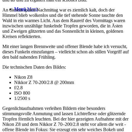
Menü
Menü
An diesem späten Nachmittag war es ziemlich kalt, doch der
Himmel blieb wolkenlos und die tief stehende Sonne tauchte den
Wald in ein warmes Licht. Aus dem Raureif des Vormittags waren
inzwischen unzählige funkelnde Tropfen geworden, die in Ästen
und Zweigen glitzerten und das Sonnenlicht in kleinen, goldenen
Kreisen reflektierten.
Mit einer langen Brennweite und offener Blende habe ich versucht,
dieses Funkeln einzufangen – vielleicht schon als stillen Vorgriff auf
den bald nahenden Frühling.
Die technischen Daten des Bildes:
Nikon Z8
Nikkor Z 70-200/2.8 @ 200mm
f/2.8
ISO 800
1/2500 s
Gegenlichtaufnahmen verleihen Bildern eine besonders
stimmungsvolle Anmutung und lassen Lichtreflexe oder glitzernde
Tropfen förmlich leuchten. Bei der hier gezeigten Aufnahme mit der
Nikon Z8 und dem Nikkor Z 70–200/2.8 steht vor allem die weit ­
offen­e Blende im Fokus: Sie erzeugt ein sehr weiches Bokeh und