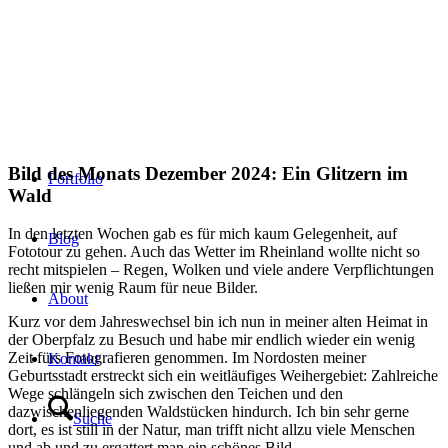
Bild des Monats Dezember 2024: Ein Glitzern im
Portfolio
Wald
In den letzten Wochen gab es für mich kaum Gelegenheit, auf
Blog
Fototour zu gehen. Auch das Wetter im Rheinland wollte nicht so
recht mitspielen – Regen, Wolken und viele andere Verpflichtungen
ließen mir wenig Raum für neue Bilder.
About
Kurz vor dem Jahreswechsel bin ich nun in meiner alten Heimat in
der Oberpfalz zu Besuch und habe mir endlich wieder ein wenig
Zeit fürs Fotografieren genommen. Im Nordosten meiner
Kontakt
Geburtsstadt erstreckt sich ein weitläufiges Weihergebiet: Zahlreiche
Wege schlängeln sich zwischen den Teichen und den
dazwischenliegenden Waldstücken hindurch. Ich bin sehr gerne
Suche
dort, es ist still in der Natur, man trifft nicht allzu viele Menschen
und ab und zu ergattert man ein schönes Bild.