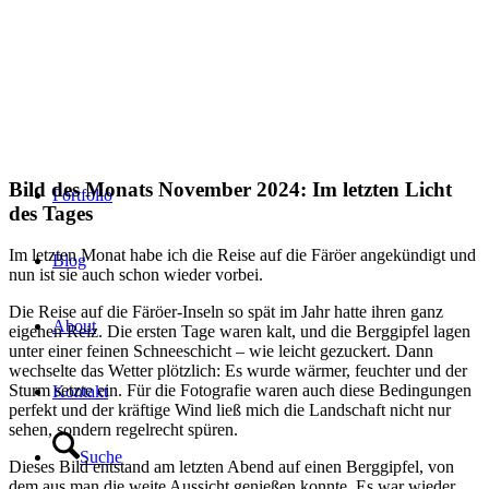
Bild des Monats November 2024: Im letzten Licht
Portfolio
des Tages
Im letzten Monat habe ich die Reise auf die Färöer angekündigt und
Blog
nun ist sie auch schon wieder vorbei.
Die Reise auf die Färöer-Inseln so spät im Jahr hatte ihren ganz
About
eigenen Reiz. Die ersten Tage waren kalt, und die Berggipfel lagen
unter einer feinen Schneeschicht – wie leicht gezuckert. Dann
wechselte das Wetter plötzlich: Es wurde wärmer, feuchter und der
Sturm setzte ein. Für die Fotografie waren auch diese Bedingungen
Kontakt
perfekt und der kräftige Wind ließ mich die Landschaft nicht nur
sehen, sondern regelrecht spüren.
Suche
Dieses Bild entstand am letzten Abend auf einen Berggipfel, von
dem aus man die weite Aussicht genießen konnte. Es war wieder