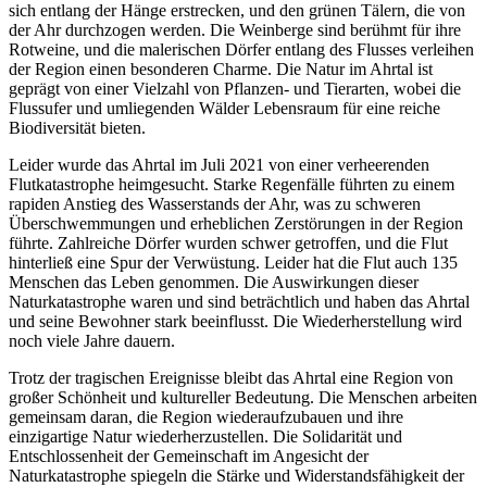
sich entlang der Hänge erstrecken, und den grünen Tälern, die von
der Ahr durchzogen werden. Die Weinberge sind berühmt für ihre
Rotweine, und die malerischen Dörfer entlang des Flusses verleihen
der Region einen besonderen Charme. Die Natur im Ahrtal ist
geprägt von einer Vielzahl von Pflanzen- und Tierarten, wobei die
Flussufer und umliegenden Wälder Lebensraum für eine reiche
Biodiversität bieten.
Leider wurde das Ahrtal im Juli 2021 von einer verheerenden
Flutkatastrophe heimgesucht. Starke Regenfälle führten zu einem
rapiden Anstieg des Wasserstands der Ahr, was zu schweren
Überschwemmungen und erheblichen Zerstörungen in der Region
führte. Zahlreiche Dörfer wurden schwer getroffen, und die Flut
hinterließ eine Spur der Verwüstung. Leider hat die Flut auch 135
Menschen das Leben genommen. Die Auswirkungen dieser
Naturkatastrophe waren und sind beträchtlich und haben das Ahrtal
und seine Bewohner stark beeinflusst. Die Wiederherstellung wird
noch viele Jahre dauern.
Trotz der tragischen Ereignisse bleibt das Ahrtal eine Region von
großer Schönheit und kultureller Bedeutung. Die Menschen arbeiten
gemeinsam daran, die Region wiederaufzubauen und ihre
einzigartige Natur wiederherzustellen. Die Solidarität und
Entschlossenheit der Gemeinschaft im Angesicht der
Naturkatastrophe spiegeln die Stärke und Widerstandsfähigkeit der