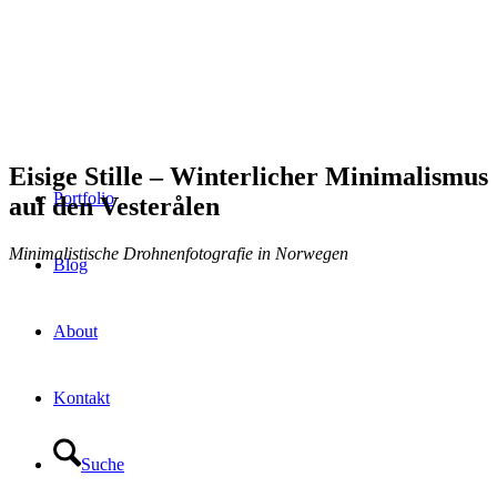
Eisige Stille – Winterlicher Minimalismus
Portfolio
auf den Vesterålen
Minimalistische Drohnenfotografie in Norwegen
Blog
About
Kontakt
Suche