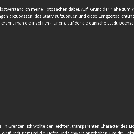
selbstverständlich meine Fotosachen dabei. Auf Grund der Nähe zum Wa
ungen abzupassen, das Stativ aufzubauen und diese Langzeitbelichtung
s erahnt man die Insel Fyn (Fünen), auf der die dänische Stadt Odense 
l in Grenzen. Ich wollte den leichten, transparenten Charakter des Lich
 und Weiß reduziert und die Tiefen und Schwarz angehoben. Um die Ho