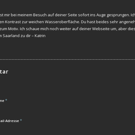
ist mir bei meinem Besuch auf deiner Seite sofort ins Auge gesprungen. Ic
en Kontrast zur weichen Wasseroberfläche. Du hast beides sehr angeneh
m Motiv. Ich schaue mich noch weiter auf deiner Webseite um, aber dieses
 Saarland zu dir – Katrin
tar
*
me
*
ail-Adresse