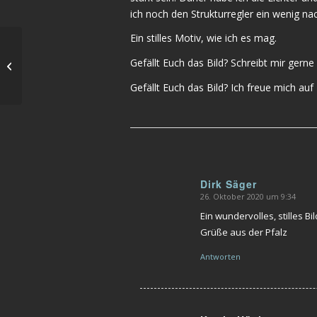
ich noch den Strukturregler ein wenig na
Ein stilles Motiv, wie ich es mag.
Reisebericht
Gefällt Euch das Bild? Schreibt mir gern
Ammersee und
Berchtesgaden
Gefällt Euch das Bild? Ich freue mich a
Dirk Säger
26. Oktober 2020 um 9:34
sagte:
Ein wundervolles, stilles Bi
Grüße aus der Pfalz
Antworten