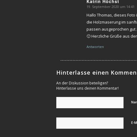
Katrin Höchst
19. September 2020 um 14:41
sagte:
Hallo Thomas, dieses Foto 
die Holzmaserung im sanft
passen ausgeprochen gut zu
🙂 Herzliche Grüße aus dem
Antworten
Hinterlasse einen Kommen
An der Diskussion beteiligen?
Hinterlasse uns deinen Kommentar!
Na
E-M