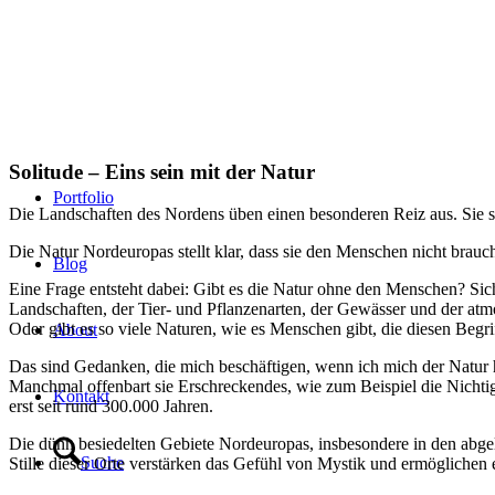
Solitude – Eins sein mit der Natur
Portfolio
Die Landschaften des Nordens üben einen besonderen Reiz aus. Sie s
Die Natur Nordeuropas stellt klar, dass sie den Menschen nicht braucht. 
Blog
Eine Frage entsteht dabei: Gibt es die Natur ohne den Menschen? Sicher
Landschaften, der Tier- und Pflanzenarten, der Gewässer und der atmo
Oder gibt es so viele Naturen, wie es Menschen gibt, die diesen Begr
About
Das sind Gedanken, die mich beschäftigen, wenn ich mich der Natur hi
Manchmal offenbart sie Erschreckendes, wie zum Beispiel die Nichtig
Kontakt
erst seit rund 300.000 Jahren.
Die dünn besiedelten Gebiete Nordeuropas, insbesondere in den abge
Suche
Stille dieser Orte verstärken das Gefühl von Mystik und ermöglichen e