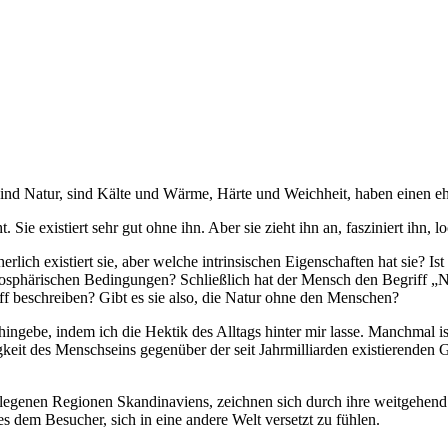
ind Natur, sind Kälte und Wärme, Härte und Weichheit, haben einen eh
Sie existiert sehr gut ohne ihn. Aber sie zieht ihn an, fasziniert ihn, lo
lich existiert sie, aber welche intrinsischen Eigenschaften hat sie? Ist
sphärischen Bedingungen? Schließlich hat der Mensch den Begriff „Natur
iff beschreiben? Gibt es sie also, die Natur ohne den Menschen?
ngebe, indem ich die Hektik des Alltags hinter mir lasse. Manchmal ist
keit des Menschseins gegenüber der seit Jahrmilliarden existierenden 
legenen Regionen Skandinaviens, zeichnen sich durch ihre weitgehend
s dem Besucher, sich in eine andere Welt versetzt zu fühlen.