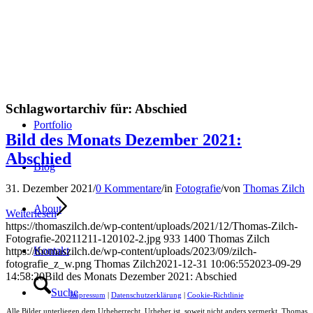
Schlagwortarchiv für:
Abschied
Portfolio
Bild des Monats Dezember 2021:
Abschied
Blog
31. Dezember 2021
/
0 Kommentare
/
in
Fotografie
/
von
Thomas Zilch
About
Weiterlesen
https://thomaszilch.de/wp-content/uploads/2021/12/Thomas-Zilch-
Fotografie-20211211-120102-2.jpg
933
1400
Thomas Zilch
Kontakt
https://thomaszilch.de/wp-content/uploads/2023/09/zilch-
fotografie_z_w.png
Thomas Zilch
2021-12-31 10:06:55
2023-09-29
14:58:20
Bild des Monats Dezember 2021: Abschied
Suche
Impressum
|
Datenschutzerklärung
|
Cookie-Richtlinie
Alle Bilder unterliegen dem Urheberrecht. Urheber ist, soweit nicht anders vermerkt, Thomas