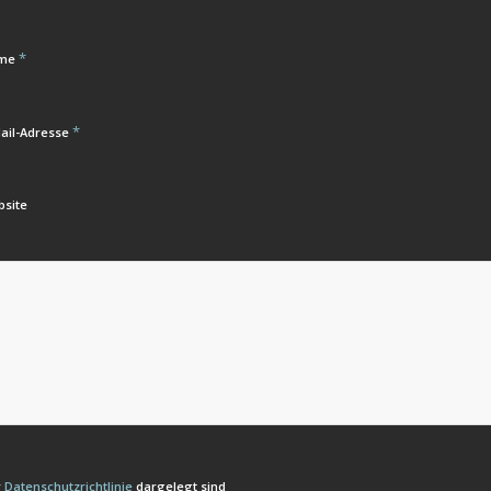
*
me
*
ail-Adresse
bsite
r
Datenschutzrichtlinie
dargelegt sind