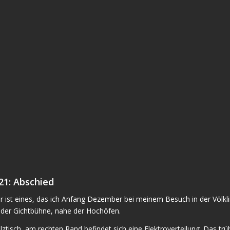
21: Abschied
hr ist eines, das ich Anfang Dezember bei meinem Besuch in der Völk
der Gichtbühne, nahe der Hochöfen.
ztisch, am rechten Rand befindet sich eine Elektroverteilung. Das trü