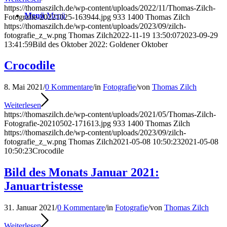
https://thomaszilch.de/wp-content/uploads/2022/11/Thomas-Zilch-
Menü
Menü
Fotografie-20221025-163944.jpg
933
1400
Thomas Zilch
https://thomaszilch.de/wp-content/uploads/2023/09/zilch-
fotografie_z_w.png
Thomas Zilch
2022-11-19 13:50:07
2023-09-29
13:41:59
Bild des Oktober 2022: Goldener Oktober
Crocodile
8. Mai 2021
/
0 Kommentare
/
in
Fotografie
/
von
Thomas Zilch
Weiterlesen
https://thomaszilch.de/wp-content/uploads/2021/05/Thomas-Zilch-
Fotografie-20210502-171613.jpg
933
1400
Thomas Zilch
https://thomaszilch.de/wp-content/uploads/2023/09/zilch-
fotografie_z_w.png
Thomas Zilch
2021-05-08 10:50:23
2021-05-08
10:50:23
Crocodile
Bild des Monats Januar 2021:
Januartristesse
31. Januar 2021
/
0 Kommentare
/
in
Fotografie
/
von
Thomas Zilch
Weiterlesen