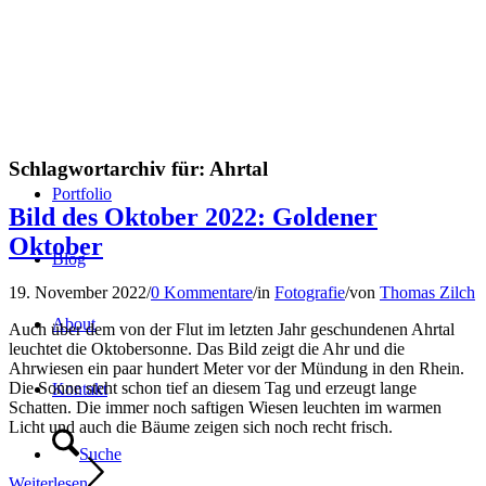
Schlagwortarchiv für:
Ahrtal
Portfolio
Bild des Oktober 2022: Goldener
Oktober
Blog
19. November 2022
/
0 Kommentare
/
in
Fotografie
/
von
Thomas Zilch
About
Auch über dem von der Flut im letzten Jahr geschundenen Ahrtal
leuchtet die Oktobersonne. Das Bild zeigt die Ahr und die
Ahrwiesen ein paar hundert Meter vor der Mündung in den Rhein.
Die Sonne steht schon tief an diesem Tag und erzeugt lange
Kontakt
Schatten. Die immer noch saftigen Wiesen leuchten im warmen
Licht und auch die Bäume zeigen sich noch recht frisch.
Suche
Weiterlesen