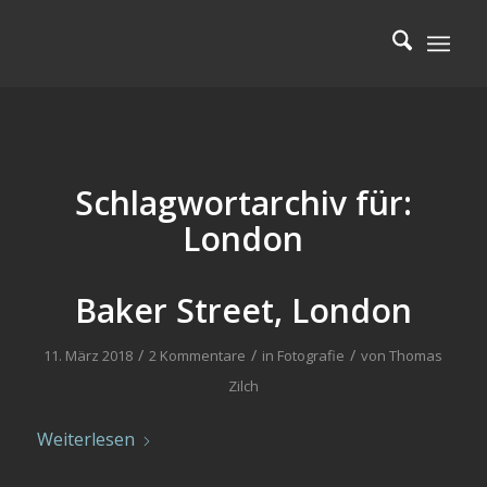
Schlagwortarchiv für:
London
Baker Street, London
/
/
/
11. März 2018
2 Kommentare
in
Fotografie
von
Thomas
Zilch
Weiterlesen