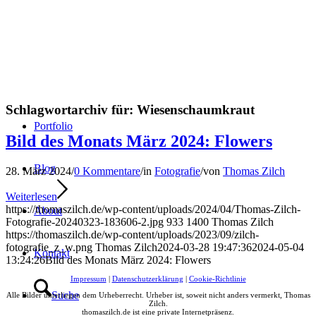
Schlagwortarchiv für:
Wiesenschaumkraut
Portfolio
Bild des Monats März 2024: Flowers
Blog
28. März 2024
/
0 Kommentare
/
in
Fotografie
/
von
Thomas Zilch
Weiterlesen
https://thomaszilch.de/wp-content/uploads/2024/04/Thomas-Zilch-
About
Fotografie-20240323-183606-2.jpg
933
1400
Thomas Zilch
https://thomaszilch.de/wp-content/uploads/2023/09/zilch-
fotografie_z_w.png
Thomas Zilch
2024-03-28 19:47:36
2024-05-04
Kontakt
13:24:26
Bild des Monats März 2024: Flowers
Impressum
|
Datenschutzerklärung
|
Cookie-Richtlinie
Suche
Alle Bilder unterliegen dem Urheberrecht. Urheber ist, soweit nicht anders vermerkt, Thomas
Zilch.
thomaszilch.de ist eine private Internetpräsenz.