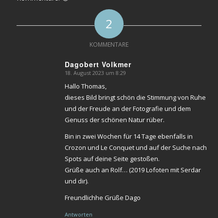
2
KOMMENTARE
Dagobert Volkmer
18. August 2023 um 8:29
sagte:
Hallo Thomas,
dieses Bild bringt schön die Stimmung von Ruhe
und der Freude an der Fotografie und dem
Genuss der schönen Natur rüber.
Bin in zwei Wochen für 14 Tage ebenfalls in
Crozon und Le Conquet und auf der Suche nach
Spots auf deine Seite gestoßen.
Grüße auch an Rolf… (2019 Lofoten mit Serdar
und dir).
Freundlichhe Grüße Dago
Antworten