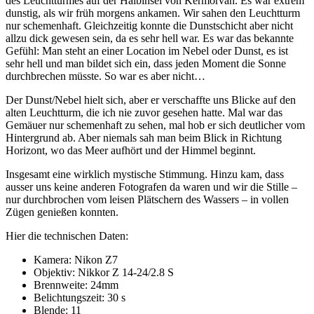
des Leuchtturmes auf der Halbinsel von Kermorvan. Es war extrem
dunstig, als wir früh morgens ankamen. Wir sahen den Leuchtturm
nur schemenhaft. Gleichzeitig konnte die Dunstschicht aber nicht
allzu dick gewesen sein, da es sehr hell war. Es war das bekannte
Gefühl: Man steht an einer Location im Nebel oder Dunst, es ist
sehr hell und man bildet sich ein, dass jeden Moment die Sonne
durchbrechen müsste. So war es aber nicht…
Der Dunst/Nebel hielt sich, aber er verschaffte uns Blicke auf den
alten Leuchtturm, die ich nie zuvor gesehen hatte. Mal war das
Gemäuer nur schemenhaft zu sehen, mal hob er sich deutlicher vom
Hintergrund ab. Aber niemals sah man beim Blick in Richtung
Horizont, wo das Meer aufhört und der Himmel beginnt.
Insgesamt eine wirklich mystische Stimmung. Hinzu kam, dass
ausser uns keine anderen Fotografen da waren und wir die Stille –
nur durchbrochen vom leisen Plätschern des Wassers – in vollen
Zügen genießen konnten.
Hier die technischen Daten:
Kamera: Nikon Z7
Objektiv: Nikkor Z 14-24/2.8 S
Brennweite: 24mm
Belichtungszeit: 30 s
Blende: 11