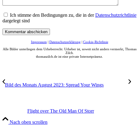
Ich stimme den Bedingungen zu, die in der
Datenschutzrichtlinie
dargelegt sind
Impressum
|
Datenschutzerklärung
|
Cookie-Richtlinie
Alle Bilder unterliegen dem Urheberrecht. Urheber ist, soweit nicht anders vermerkt, Thomas
Zilch.
thomaszilch.de ist eine private Internetpräsenz.
Bild des Monats August 2023: Spread Your Wings
Flight over The Old Man Of Storr
Nach oben scrollen