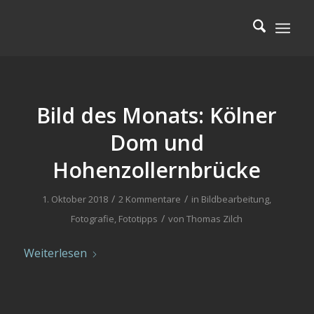
Bild des Monats: Kölner
Dom und
Hohenzollernbrücke
/
/
1. Oktober 2018
2 Kommentare
in
Bildbearbeitung
,
/
Fotografie
,
Fototipps
von
Thomas Zilch
Weiterlesen