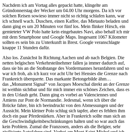
Nachdem ich am Vortag alles gepackt hatte, klingelte am
Gründonnerstag der Wecker um 04.00 Uhr morgens. Da ich vor
solchen Reisen sowieso immer nicht so richtig schlafen kann, war
ich schnell wach. Duschen, einen Kaffee, das Mietauto beladen und
dann ging es um 20 Minuten vor fünf los. Mein flinker Hirsch, ein
gemieteter VW Polo hatte kein eingebautes Navi, also behalf ich mir
mit dem Smartphone und Google Maps. Insgesamt 1067 Kilometer
sollten es sein bis zu Unterkunft in Brest. Google veranschlagte
knappe 11 Stunden dafür.
Also los. Zunächst In Richtung Aachen und ab nach Belgien. Die
netten belgischen Verkehrsteilnehmer fallen ja immer dadurch auf,
dass sie bis an die Stoßstange des Vordermannes heranfahren und so
war ich froh, als ich kurz vor acht Uhr bei Hensies die Grenze nach
Frankreich überquerte. Das markante Betongebilde ähm…
das „Monument Signal“ von Jacques Moeschal direkt an der Grenze
ist weithin sichtbar und für mich immer ein schönes Zeichen, dass es
in den Urlaub geht. Dann ging es vorbei an Valenciennes und
Amiens zur Pont de Normandie. Jedesmal, wenn ich über die
Brücke fahre, bin ich beeindruckt von den Abmessungen und der
Aussicht. Mein kleiner Polo schlug sich tapfer, aber es fehlten ihm
doch ein paar Pferdestärken. Aber in Frankreich sollte man sich an
die Geschwindigkeitsbeschränkungen halten und so war auch das
kein Problem. Zumal die Franzosen, anders als die Belgier, sehr
zivilisierte Autofahrer sind. Vorbei am Mont-Saint-Michel und ich