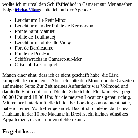
wollte ich mir mal den Schiffsfriedhof in Camaert-sur-Mer ansehen.
Menü
Menü
Folgende Locations hatte ich auf der Agenda:
Leuchtturm Le Petit Minou
Leuchtturm an der Pointe de Kermorvan
Pointe Saint Mathieu
Pointe de Toulinguet
Leuchtturm auf der Île Vierge
Fort de Bertheaume
Pointe de Pen-Hir
Schiffswracks in Camaret-sur-Mer
Ortschaft Le Conquet
Manch einer ahnt, dass ich es nicht geschafft habe, die Liste
komplett abzuarbeiten… Aber ich hatte den Mond und die Gezeiten
auf meiner Seite: Zur Zeit meines Aufenthalts war Vollmond und
damit die Flut recht hoch. Die der Scheitel der Flut kam etwa gegen
06.00 Uhr und 18.00 Uhr, für die meisten Locations genau richtig.
Mit meiner Unterkunft, die ich ich bei booking.com gebucht hatte,
habe ich einen Volltreffer gelandet: Das Studio indépendant chez
l’habitant in der 10 rue Madame in Brest ist ein kleines günstiges
Appartement, das ich nur empfehlen kann.
Es geht los…