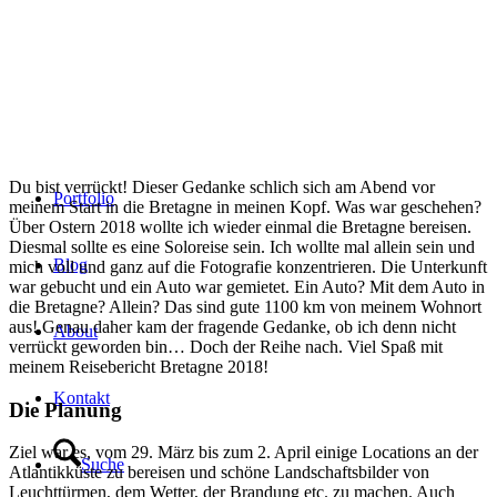
Du bist verrückt! Dieser Gedanke schlich sich am Abend vor
Portfolio
meinem Start in die Bretagne in meinen Kopf. Was war geschehen?
Über Ostern 2018 wollte ich wieder einmal die Bretagne bereisen.
Diesmal sollte es eine Soloreise sein. Ich wollte mal allein sein und
Blog
mich voll und ganz auf die Fotografie konzentrieren. Die Unterkunft
war gebucht und ein Auto war gemietet. Ein Auto? Mit dem Auto in
die Bretagne? Allein? Das sind gute 1100 km von meinem Wohnort
aus! Genau daher kam der fragende Gedanke, ob ich denn nicht
About
verrückt geworden bin… Doch der Reihe nach. Viel Spaß mit
meinem Reisebericht Bretagne 2018!
Kontakt
Die Planung
Ziel war es, vom 29. März bis zum 2. April einige Locations an der
Suche
Atlantikküste zu bereisen und schöne Landschaftsbilder von
Leuchttürmen, dem Wetter, der Brandung etc. zu machen. Auch