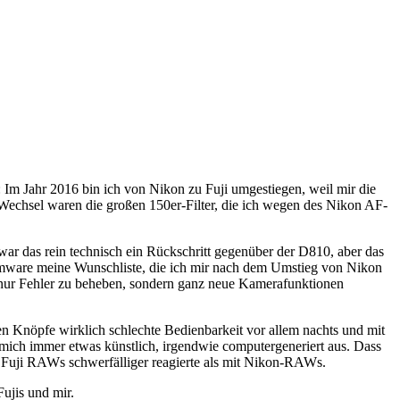
t: Im Jahr 2016 bin ich von Nikon zu Fuji umgestiegen, weil mir die
Wechsel waren die großen 150er-Filter, die ich wegen des Nikon AF-
war das rein technisch ein Rückschritt gegenüber der D810, aber das
Firmware meine Wunschliste, die ich mir nach dem Umstieg von Nikon
t nur Fehler zu beheben, sondern ganz neue Kamerafunktionen
en Knöpfe wirklich schlechte Bedienbarkeit vor allem nachts und mit
 mich immer etwas künstlich, irgendwie computergeneriert aus. Dass
n Fuji RAWs schwerfälliger reagierte als mit Nikon-RAWs.
ujis und mir.