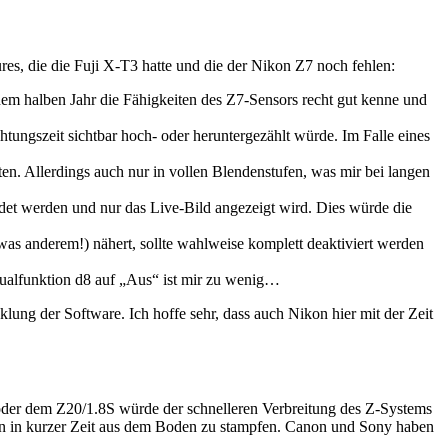
res, die die Fuji X-T3 hatte und die der Nikon Z7 noch fehlen:
em halben Jahr die Fähigkeiten des Z7-Sensors recht gut kenne und
tungszeit sichtbar hoch- oder heruntergezählt würde. Im Falle eines
en. Allerdings auch nur in vollen Blendenstufen, was mir bei langen
det werden und nur das Live-Bild angezeigt wird. Dies würde die
as anderem!) nähert, sollte wahlweise komplett deaktiviert werden
idualfunktion d8 auf „Aus“ ist mir zu wenig…
cklung der Software. Ich hoffe sehr, dass auch Nikon hier mit der Zeit
oder dem Z20/1.8S würde der schnelleren Verbreitung des Z-Systems
tiven in kurzer Zeit aus dem Boden zu stampfen. Canon und Sony haben