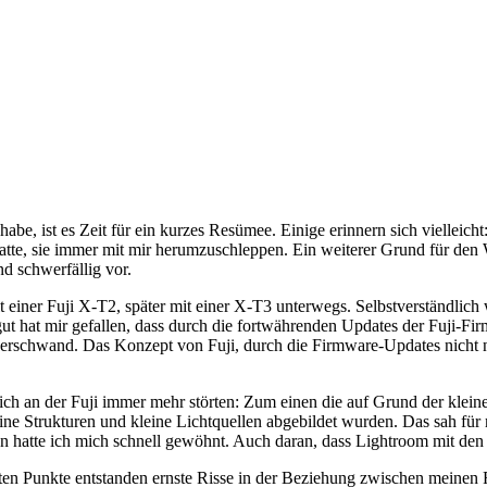
be, ist es Zeit für ein kurzes Resümee. Einige erinnern sich vielleich
tte, sie immer mit mir herumzuschleppen. Ein weiterer Grund für den 
d schwerfällig vor.
einer Fuji X-T2, später mit einer X-T3 unterwegs. Selbstverständlich 
gut hat mir gefallen, dass durch die fortwährenden Updates der Fuji-
nz verschwand. Das Konzept von Fuji, durch die Firmware-Updates nich
mich an der Fuji immer mehr störten: Zum einen die auf Grund der klein
ne Strukturen und kleine Lichtquellen abgebildet wurden. Das sah für
an hatte ich mich schnell gewöhnt. Auch daran, dass Lightroom mit de
ten Punkte entstanden ernste Risse in der Beziehung zwischen meinen F