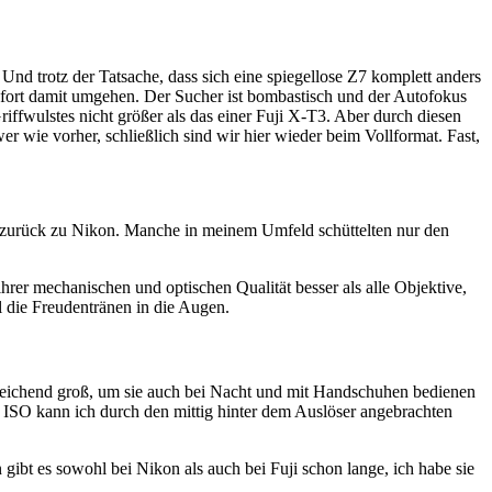
nd trotz der Tatsache, dass sich eine spiegellose Z7 komplett anders
sofort damit umgehen. Der Sucher ist bombastisch und der Autofokus
iffwulstes nicht größer als das einer Fuji X-T3. Aber durch diesen
r wie vorher, schließlich sind wir hier wieder beim Vollformat. Fast,
– zurück zu Nikon. Manche in meinem Umfeld schüttelten nur den
hrer mechanischen und optischen Qualität besser als alle Objektive,
l die Freudentränen in die Augen.
usreichend groß, um sie auch bei Nacht und mit Handschuhen bedienen
ie ISO kann ich durch den mittig hinter dem Auslöser angebrachten
ibt es sowohl bei Nikon als auch bei Fuji schon lange, ich habe sie