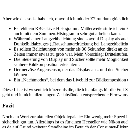
Aber wie das so ist habe ich, obwohl ich mit der Z7 rundum glücklich
Es fehlt ein RBG-Live-Histogramm. Mittlerweile stufe ich ein
auch mit dem Summen-Histogramm sehr gut arbeiten kann.
Während einer Langzeitbelichtung sind sowohl Display als auch
Dunkelbildabzuges („Rauschunterdrückung bei Langzeitbelichtu
Es sollten Belichtungen von mehr als 30 Sekunden direkt an de
Zeiten immer etwas zu grob war. Mein Vorschlag: Drittelstufen
Die Steuerung von Display und Sucher sollte mehr Möglichkeit
saubere Bildkomposition erleichtern.
Der nervöse Augensensor, der das Display aus- und den Sucher 
können.
Ein „Nachtmodus“, bei dem das Livebild zur Bildkomposition un
Diese Liste ist wesentlich kürzer als die, die ich anfangs für die Fuj
geht und in nicht allzu langen Zeitabständen entsprechende Firmware-
Fazit
Noch ein Wort zur aktuellen Objektivpalette: Ein wenig mehr Speed 
sicherlich gut tun. Allerdings ist es für einen Hersteller wie Nikon
es da auf Grund weiterer Standbeine im Bereich der Consumer-Elektron