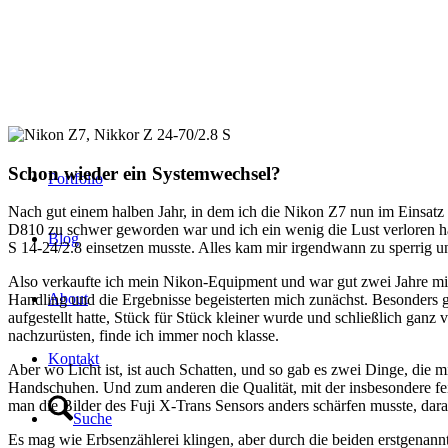
Schon wieder ein Systemwechsel?
Portfolio
Nach gut einem halben Jahr, in dem ich die Nikon Z7 nun im Einsatz ha
D810 zu schwer geworden war und ich ein wenig die Lust verloren ha
Blog
S 14-24/2.8 einsetzen musste. Alles kam mir irgendwann zu sperrig un
Also verkaufte ich mein Nikon-Equipment und war gut zwei Jahre mit 
About
Handling und die Ergebnisse begeisterten mich zunächst. Besonders 
aufgestellt hatte, Stück für Stück kleiner wurde und schließlich ga
nachzurüsten, finde ich immer noch klasse.
Kontakt
Aber wo Licht ist, ist auch Schatten, und so gab es zwei Dinge, die 
Handschuhen. Und zum anderen die Qualität, mit der insbesondere fei
man die Bilder des Fuji X-Trans Sensors anders schärfen musste, dar
Suche
Es mag wie Erbsenzählerei klingen, aber durch die beiden erstgenann