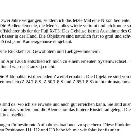
ei Jahre vergangen, seitdem ich das letzte Mal eine Nikon bediente. U
 Die Bedienelemente, die Menüs, alles wirkte vertraut und ich konnte 
effsicherer als der der Fuji X-T3. Das Gehäuse ist mit Ausnahme des Gr
besser in der Hand. Die Objektive sind natürlich fast so groß und schwe
BIS) ist ja im Kameragehäuse eingebaut.
h nur eine Rückkehr zu Gewohntem und Liebgewonnenem?
r. Im April 2019 entschied ich mich zu einem erneuten Systemwechsel 
tional war das Ganze ja nicht.
 Bildqualität ist über jeden Zweifel erhaben. Die Objektive sind von i
tbrennweiten (Z 24/1.8 S, Z 50/1.8 S und Z 85/1.8 S) treibt mir manchma
 sind da, wo ich sie erwarte und auch gut erreichen kann. Sie sind a
it auf das vordere und die Blende auf das hintere Einstellrad gelegt. D
tiv einstellen.
ngen für bestimmte Aufnahmesituationen zu speichern. Diese Funktion g
ren Positionen U1, U2 und U3 habe ich mir wie folgt konfiguriert: