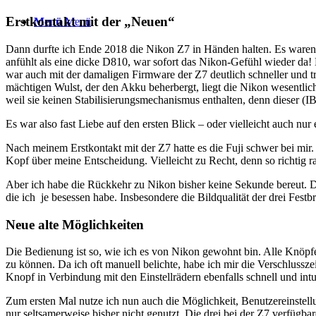
Erstkontakt mit der „Neuen“
Menü
Menü
Dann durfte ich Ende 2018 die Nikon Z7 in Händen halten. Es waren zw
anfühlt als eine dicke D810, war sofort das Nikon-Gefühl wieder da!
war auch mit der damaligen Firmware der Z7 deutlich schneller und tr
mächtigen Wulst, der den Akku beherbergt, liegt die Nikon wesentlich 
weil sie keinen Stabilisierungsmechanismus enthalten, denn dieser (I
Es war also fast Liebe auf den ersten Blick – oder vielleicht auc
Nach meinem Erstkontakt mit der Z7 hatte es die Fuji schwer bei mi
Kopf über meine Entscheidung. Vielleicht zu Recht, denn so richtig ra
Aber ich habe die Rückkehr zu Nikon bisher keine Sekunde bereut. Die
die ich je besessen habe. Insbesondere die Bildqualität der drei Fes
Neue alte Möglichkeiten
Die Bedienung ist so, wie ich es von Nikon gewohnt bin. Alle Knöpfe
zu können. Da ich oft manuell belichte, habe ich mir die Verschlussze
Knopf in Verbindung mit den Einstellrädern ebenfalls schnell und intui
Zum ersten Mal nutze ich nun auch die Möglichkeit, Benutzereinstellu
nur seltsamerweise bisher nicht genutzt. Die drei bei der Z7 verfügba