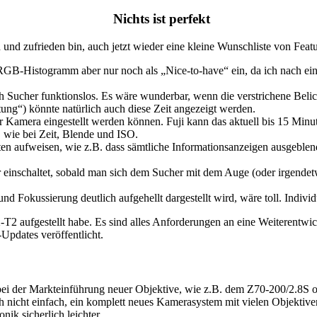
Nichts ist perfekt
 und zufrieden bin, auch jetzt wieder eine kleine Wunschliste von Featu
 RGB-Histogramm aber nur noch als „Nice-to-have“ ein, da ich nach ein
 Sucher funktionslos. Es wäre wunderbar, wenn die verstrichene Belich
ng“) könnte natürlich auch diese Zeit angezeigt werden.
r Kamera eingestellt werden können. Fuji kann das aktuell bis 15 Minut
, wie bei Zeit, Blende und ISO.
en aufweisen, wie z.B. dass sämtliche Informationsanzeigen ausgeblen
einschaltet, sobald man sich dem Sucher mit dem Auge (oder irgendetw
d Fokussierung deutlich aufgehellt dargestellt wird, wäre toll. Indiv
i X-T2 aufgestellt habe. Es sind alles Anforderungen an eine Weiterentwi
Updates veröffentlicht.
bei der Markteinführung neuer Objektive, wie z.B. dem Z70-200/2.8S 
 auch nicht einfach, ein komplett neues Kamerasystem mit vielen Objek
ik sicherlich leichter.