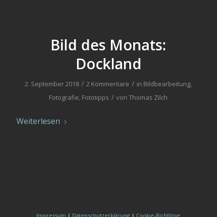
Bild des Monats:
Dockland
/
/
2. September 2018
2 Kommentare
in
Bildbearbeitung
,
/
Fotografie
,
Fototipps
von
Thomas Zilch
Weiterlesen
Impressum
|
Datenschutzerklärung
|
Cookie-Richtlinie