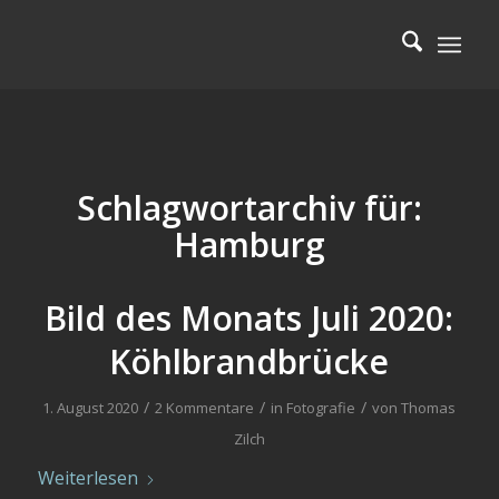
Schlagwortarchiv für:
Hamburg
Bild des Monats Juli 2020:
Köhlbrandbrücke
/
/
/
1. August 2020
2 Kommentare
in
Fotografie
von
Thomas
Zilch
Weiterlesen