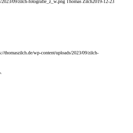
s/2023/09/zilch-fotografie_z_w.png
Thomas Zilch
2019-12-23
s://thomaszilch.de/wp-content/uploads/2023/09/zilch-
h.