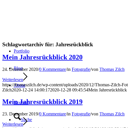
Schlagwortarchiv für:
Jahresrückblick
Portfolio
Mein Jahresrückblick 2020
Blog
24. Dezember 2020
/
0 Kommentare
/
in
Fotografie
/
von
Thomas Zilch
Weiterlesen
https://thomaszilch.de/wp-content/uploads/2020/12/Thomas-Zilch-Fo
About
Zilch
2020-12-24 14:00:17
2020-12-28 09:45:54
Mein Jahresrückblick
Mein Jahresrückblick 2019
Kontakt
23. Dezember 2019
/
0 Kommentare
/
in
Fotografie
/
von
Thomas Zilch
Suche
Weiterlesen