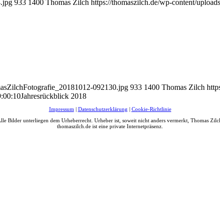
.jpg
933
1400
Thomas Zilch
https://thomaszilch.de/wp-content/upload
omasZilchFotografie_20181012-092130.jpg
933
1400
Thomas Zilch
http
:00:10
Jahresrückblick 2018
Impressum
|
Datenschutzerklärung
|
Cookie-Richtlinie
lle Bilder unterliegen dem Urheberrecht. Urheber ist, soweit nicht anders vermerkt, Thomas Zilc
thomaszilch.de ist eine private Internetpräsenz.