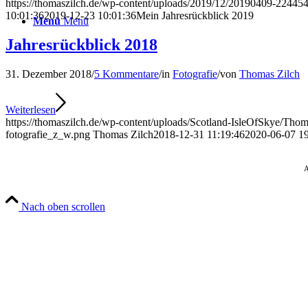
https://thomaszilch.de/wp-content/uploads/2019/12/20190409-224454
10:01:36
2019-12-23 10:01:36
Mein Jahresrückblick 2019
Menü
Menü
Jahresrückblick 2018
31. Dezember 2018
/
5 Kommentare
/
in
Fotografie
/
von
Thomas Zilch
Weiterlesen
https://thomaszilch.de/wp-content/uploads/Scotland-IsleOfSkye/Th
fotografie_z_w.png
Thomas Zilch
2018-12-31 11:19:46
2020-06-07 19
A
Nach oben scrollen