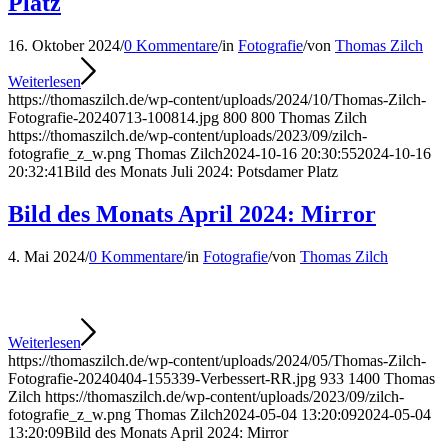
Platz
16. Oktober 2024
/
0 Kommentare
/
in
Fotografie
/
von
Thomas Zilch
Weiterlesen
https://thomaszilch.de/wp-content/uploads/2024/10/Thomas-Zilch-
Fotografie-20240713-100814.jpg
800
800
Thomas Zilch
https://thomaszilch.de/wp-content/uploads/2023/09/zilch-
fotografie_z_w.png
Thomas Zilch
2024-10-16 20:30:55
2024-10-16
20:32:41
Bild des Monats Juli 2024: Potsdamer Platz
Bild des Monats April 2024: Mirror
4. Mai 2024
/
0 Kommentare
/
in
Fotografie
/
von
Thomas Zilch
Weiterlesen
https://thomaszilch.de/wp-content/uploads/2024/05/Thomas-Zilch-
Fotografie-20240404-155339-Verbessert-RR.jpg
933
1400
Thomas
Zilch
https://thomaszilch.de/wp-content/uploads/2023/09/zilch-
fotografie_z_w.png
Thomas Zilch
2024-05-04 13:20:09
2024-05-04
13:20:09
Bild des Monats April 2024: Mirror