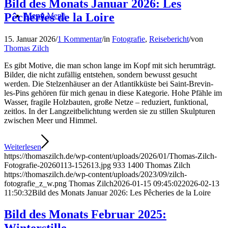
Bild des Monats Januar 2026: Les
Pêcheries de la Loire
Menü
Menü
15. Januar 2026
/
1 Kommentar
/
in
Fotografie
,
Reisebericht
/
von
Thomas Zilch
Es gibt Motive, die man schon lange im Kopf mit sich herumträgt.
Bilder, die nicht zufällig entstehen, sondern bewusst gesucht
werden. Die Stelzenhäuser an der Atlantikküste bei Saint-Brevin-
les-Pins gehören für mich genau in diese Kategorie. Hohe Pfähle im
Wasser, fragile Holzbauten, große Netze – reduziert, funktional,
zeitlos. In der Langzeitbelichtung werden sie zu stillen Skulpturen
zwischen Meer und Himmel.
Weiterlesen
https://thomaszilch.de/wp-content/uploads/2026/01/Thomas-Zilch-
Fotografie-20260113-152613.jpg
933
1400
Thomas Zilch
https://thomaszilch.de/wp-content/uploads/2023/09/zilch-
fotografie_z_w.png
Thomas Zilch
2026-01-15 09:45:02
2026-02-13
11:50:32
Bild des Monats Januar 2026: Les Pêcheries de la Loire
Bild des Monats Februar 2025: