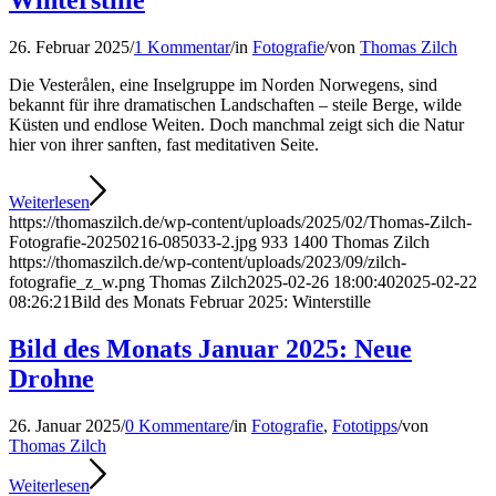
Winterstille
26. Februar 2025
/
1 Kommentar
/
in
Fotografie
/
von
Thomas Zilch
Die Vesterålen, eine Inselgruppe im Norden Norwegens, sind
bekannt für ihre dramatischen Landschaften – steile Berge, wilde
Küsten und endlose Weiten. Doch manchmal zeigt sich die Natur
hier von ihrer sanften, fast meditativen Seite.
Weiterlesen
https://thomaszilch.de/wp-content/uploads/2025/02/Thomas-Zilch-
Fotografie-20250216-085033-2.jpg
933
1400
Thomas Zilch
https://thomaszilch.de/wp-content/uploads/2023/09/zilch-
fotografie_z_w.png
Thomas Zilch
2025-02-26 18:00:40
2025-02-22
08:26:21
Bild des Monats Februar 2025: Winterstille
Bild des Monats Januar 2025: Neue
Drohne
26. Januar 2025
/
0 Kommentare
/
in
Fotografie
,
Fototipps
/
von
Thomas Zilch
Weiterlesen