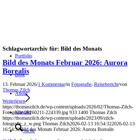
Schlagwortarchiv für:
Bild des Monats
Portfolio
Bild des Monats Februar 2026: Aurora
Borealis
Blog
13. Februar 2026
/
1 Kommentar
/
in
Fotografie
,
Reisebericht
/
von
Thomas Zilch
About
Weiterlesen
https://thomaszilch.de/wp-content/uploads/2026/02/Thomas-Zilch-
Kontakt
Fotografie-20260211-224339.jpg
933
1400
Thomas Zilch
https://thomaszilch.de/wp-content/uploads/2023/09/zilch-
fotografie_z_w.png
Thomas Zilch
2026-02-13 16:54:32
2026-02-13
16:54:32
Bild des Monats Februar 2026: Aurora Borealis
Suche