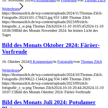
10. November 2024
/
0 Kommentare
/
in
Fotografie
/
von
Thomas Zilch
Weiterlesen
https://thomaszilch.de/wp-content/uploads/2024/11/Thomas-Zilch-
Fotografie-20241101-170423.jpg
933
1400
Thomas Zilch
https://thomaszilch.de/wp-content/uploads/2023/09/zilch-
fotografie_z_w.png
Thomas Zilch
2024-11-10 10:05:45
2024-11-10
10:06:59
Bild des Monats November 2024: Im letzten Licht des
Tages
Bild des Monats Oktober 2024: Färöer-
Vorfreude
16. Oktober 2024
/
0 Kommentare
/
in
Fotografie
/
von
Thomas Zilch
Weiterlesen
https://thomaszilch.de/wp-content/uploads/2024/10/Thomas-Zilch-
Fotografie-20190622-134424.jpg
934
1400
Thomas Zilch
https://thomaszilch.de/wp-content/uploads/2023/09/zilch-
fotografie_z_w.png
Thomas Zilch
2024-10-16 20:44:26
2024-11-10
10:07:15
Bild des Monats Oktober 2024: Färöer-Vorfreude
Bild des Monats Juli 2024: Potsdamer